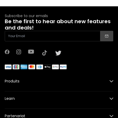
Subscribe to our emails
Be the first to hear about new features
and deals!
YouTube
Facebook
Instagram
TikTok
Twitter
Produits
X1
Learn
X1 PRO&PROMAX
Accessoires pour X1
Guides
Accessoires pour X1 PRO & PROMAX
Partenariat