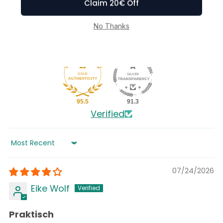
2
0
3
95.5
91.3
Verified
Sort by
07/24/2026
Eike Wolf
Praktisch