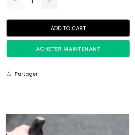
Decrease
Increase
quantity
quantity
for
for
ADD TO CART
Support
Support
ACHETER MAINTENANT
de
de
guidon
guidon
Partager