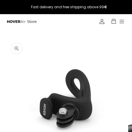
Skip to
Fast delivery and free shipping above 99
€
content
Log
Cart
in
Skip to
product
information