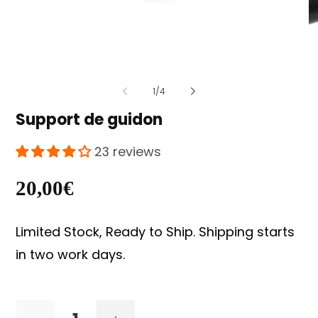
Open
O
of
1
/
4
media
m
Support de guidon
1
2
in
i
23 reviews
modal
m
Regular
20,00€
price
Limited Stock, Ready to Ship. Shipping starts
in two work days.